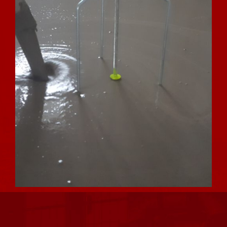
[:PL]MINIMALNA GRUBOŚĆ –
MAKSYMALNA IZOLACJA AKUSTYCZNA
[:]