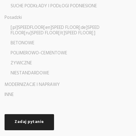
SUCHE PODKŁADY I PODŁOGI PODNIESIONE
Posadzki
[:pl]SPEEDFLOOR[:en]SPEED FLOOR[:de]SPEED
FLOOR[:ru]SPEED FLOOR[:lt]SPEED FLOOR[:]
BETONOWE
POLIMEROWO-CEMENTOWE
ŻYWICZNE
NIESTANDARDOWE
MODERNIZACJE I NAPRAWY
INNE
Zadaj pytanie