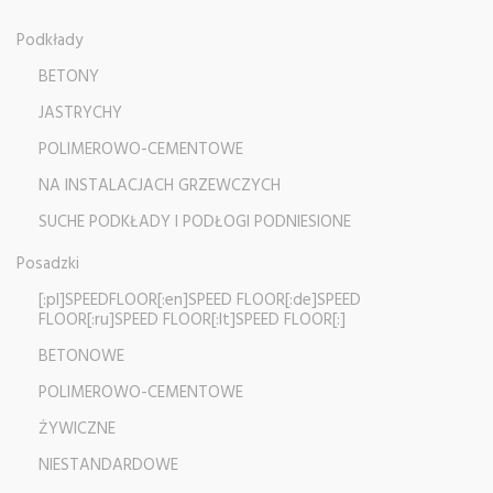
Podkłady
BETONY
JASTRYCHY
POLIMEROWO-CEMENTOWE
NA INSTALACJACH GRZEWCZYCH
SUCHE PODKŁADY I PODŁOGI PODNIESIONE
Posadzki
[:pl]SPEEDFLOOR[:en]SPEED FLOOR[:de]SPEED
FLOOR[:ru]SPEED FLOOR[:lt]SPEED FLOOR[:]
BETONOWE
POLIMEROWO-CEMENTOWE
ŻYWICZNE
NIESTANDARDOWE