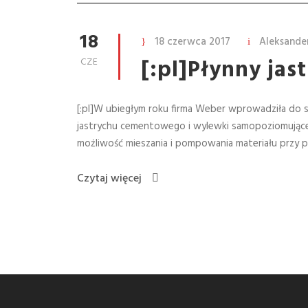
18
18 czerwca 2017
Aleksande
[:pl]Płynny jast
CZE
[:pl]W ubiegłym roku firma Weber wprowadziła do 
jastrychu cementowego i wylewki samopoziomujące
możliwość mieszania i pompowania materiału przy 
Czytaj więcej