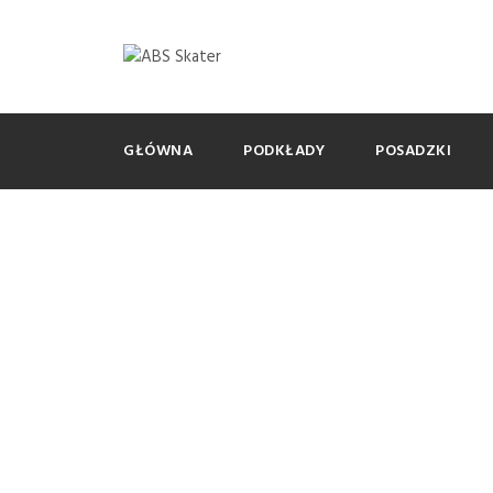
GŁÓWNA
PODKŁADY
POSADZKI
Day
18 czerwca, 2017