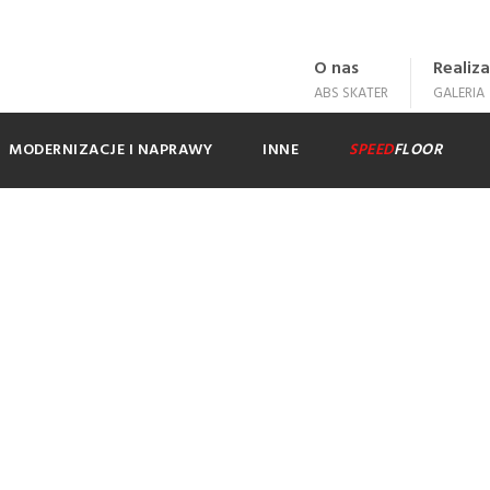
O nas
Realiza
ABS SKATER
GALERIA
MODERNIZACJE I NAPRAWY
INNE
SPEED
FLOOR