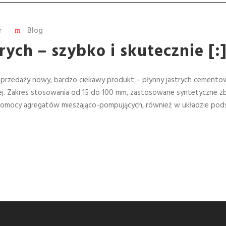
r
Blog
rych – szybko i skutecznie [:
sprzedaży nowy, bardzo ciekawy produkt – płynny jastrych cemento
j. Zakres stosowania od 15 do 100 mm, zastosowane syntetyczne zb
pomocy agregatów mieszająco-pompujących, również w układzie pods