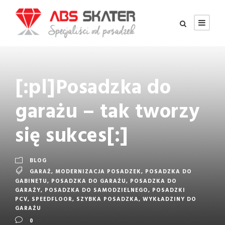
[:pl]Posadzka do
garażu – tak tworzy
się sukces[:]
BLOG
GARAŻ
,
MODERNIZACJA POSADZEK
,
POSADZKA DO
GABINETU
,
POSADZKA DO GARAŻU
,
POSADZKA DO
GARAŻY
,
POSADZKA DO SAMODZIELNEGO
,
POSADZKI
PCV
,
SPEEDFLOOR
,
SZYBKA POSADZKA
,
WYKŁADZINY DO
GARAŻU
0