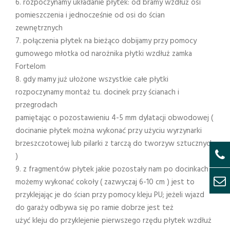
6. rozpoczynamy układanie płytek: od bramy wzdłuż osi
pomieszczenia i jednocześnie od osi do ścian
zewnętrznych
7. połączenia płytek na bieżąco dobijamy przy pomocy
gumowego młotka od narożnika płytki wzdłuż zamka
Fortelom
8. gdy mamy już ułożone wszystkie całe płytki
rozpoczynamy montaż tu. docinek przy ścianach i
przegrodach
pamiętając o pozostawieniu 4-5 mm dylatacji obwodowej (
docinanie płytek można wykonać przy użyciu wyrzynarki
brzeszczotowej lub pilarki z tarczą do tworzyw sztucznych
)
9. z fragmentów płytek jakie pozostały nam po docinkach
możemy wykonać cokoły ( zazwyczaj 6-10 cm ) jest to
przyklejając je do ścian przy pomocy kleju PU; jeżeli wjazd
do garaży odbywa się po ramie dobrze jest też
użyć kleju do przyklejenie pierwszego rzędu płytek wzdłuż