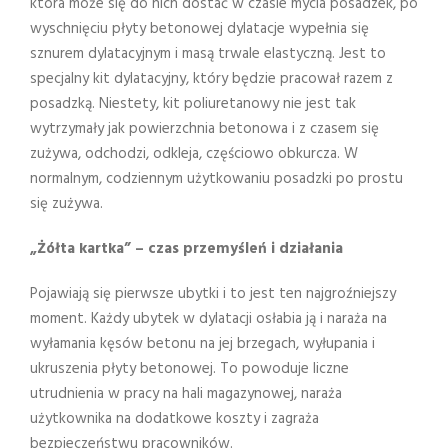
która może się do nich dostać w czasie mycia posadzek, po
wyschnięciu płyty betonowej dylatacje wypełnia się
sznurem dylatacyjnym i masą trwale elastyczną. Jest to
specjalny kit dylatacyjny, który będzie pracował razem z
posadzką. Niestety, kit poliuretanowy nie jest tak
wytrzymały jak powierzchnia betonowa i z czasem się
zużywa, odchodzi, odkleja, częściowo obkurcza. W
normalnym, codziennym użytkowaniu posadzki po prostu
się zużywa.
„Żółta kartka” – czas przemyśleń i działania
Pojawiają się pierwsze ubytki i to jest ten najgroźniejszy
moment. Każdy ubytek w dylatacji osłabia ją i naraża na
wyłamania kęsów betonu na jej brzegach, wyłupania i
ukruszenia płyty betonowej. To powoduje liczne
utrudnienia w pracy na hali magazynowej, naraża
użytkownika na dodatkowe koszty i zagraża
bezpieczeństwu pracowników.