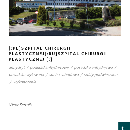
[:PL]SZPITAL CHIRURGII
PLASTYCZNEJ[:RU]SZPITAL CHIRURGII
PLASTYCZNEJ [:]
anhydryt
/
podkład anhydrytowy
/
posadzka anhydrytwa
/
posadzka wylewana
/
sucha zabudowa
/
sufity podwieszane
/
wykończenia
View Details