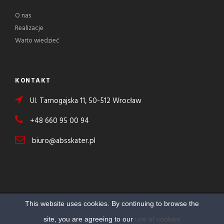
O nas
Realizacje
Warto wiedzieć
KONTAKT
Ul. Tarnogajska 11, 50-512 Wrocław
+48 660 95 00 94
biuro@absskater.pl
This website uses cookies. By continuing to browse the
Copyright 2017 ABS Skater, Wszelkie prawa
site, you are agreeing to our
use of cookies