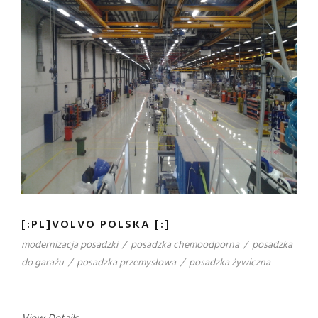
[:PL]VOLVO POLSKA [:]
modernizacja posadzki
/
posadzka chemoodporna
/
posadzka
do garażu
/
posadzka przemysłowa
/
posadzka żywiczna