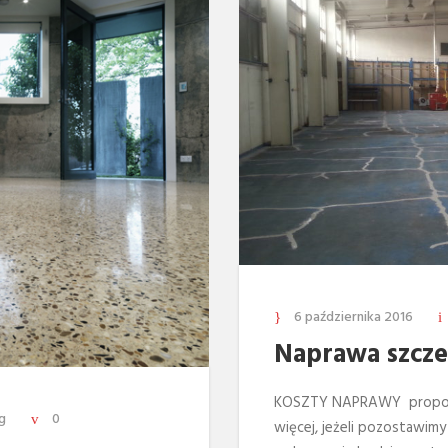
6 października 2016
Naprawa szcze
KOSZTY NAPRAWY propor
g
0
więcej, jeżeli pozostawimy