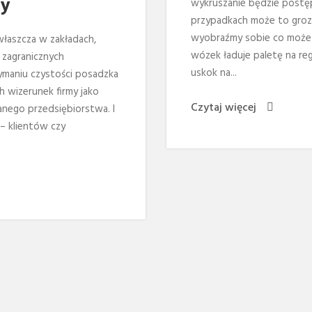
my
wykruszanie będzie postę
przypadkach może to groz
wyobraźmy sobie co może s
łaszcza w zakładach,
wózek ładuje paletę na re
 zagranicznych
uskok na...
ymaniu czystości posadzka
 wizerunek firmy jako
Czytaj więcej
nego przedsiębiorstwa. I
– klientów czy