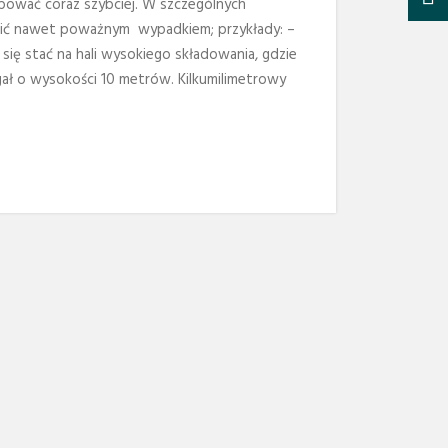
pować coraz szybciej. W szczególnych
ić nawet poważnym wypadkiem; przykłady: –
ię stać na hali wysokiego składowania, gdzie
gał o wysokości 10 metrów. Kilkumilimetrowy