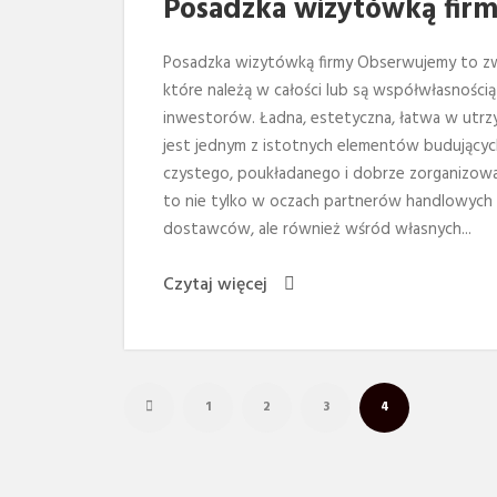
Posadzka wizytówką fir
Posadzka wizytówką firmy Obserwujemy to zw
które należą w całości lub są współwłasnością
inwestorów. Ładna, estetyczna, łatwa w utrz
jest jednym z istotnych elementów budujących
czystego, poukładanego i dobrze zorganizowa
to nie tylko w oczach partnerów handlowych 
dostawców, ale również wśród własnych...
Czytaj więcej
1
2
3
4