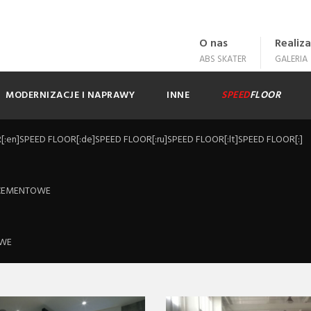
O nas
Realiza
ABS SKATER
GALERIA
MODERNIZACJE I NAPRAWY
INNE
SPEED
FLOOR
[:en]SPEED FLOOR[:de]SPEED FLOOR[:ru]SPEED FLOOR[:lt]SPEED FLOOR[:]
.
CEMENTOWE
IESIONE
OWE