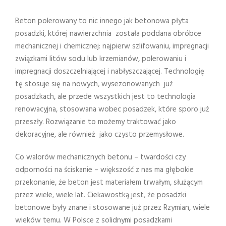
Beton polerowany to nic innego jak betonowa płyta
posadzki, której nawierzchnia została poddana obróbce
mechanicznej i chemicznej: najpierw szlifowaniu, impregnacji
związkami litów sodu lub krzemianów, polerowaniu i
impregnacji doszczelniającej i nabłyszczającej. Technologię
tę stosuje się na nowych, wysezonowanych już
posadzkach, ale przede wszystkich jest to technologia
renowacyjna, stosowana wobec posadzek, które sporo już
przeszły. Rozwiązanie to możemy traktować jako
dekoracyjne, ale również jako czysto przemysłowe.
Co walorów mechanicznych betonu – twardości czy
odporności na ściskanie – większość z nas ma głębokie
przekonanie, że beton jest materiałem trwałym, służącym
przez wiele, wiele lat. Ciekawostką jest, że posadzki
betonowe były znane i stosowane już przez Rzymian, wiele
wieków temu. W Polsce z solidnymi posadzkami