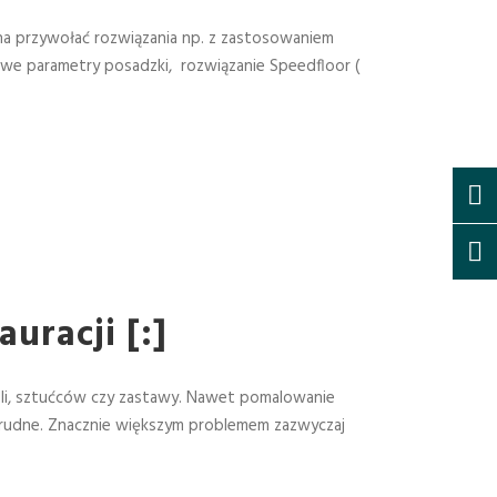
a przywołać rozwiązania np. z zastosowaniem
elowe parametry posadzki, rozwiązanie Speedfloor (
uracji [:]
ebli, sztućców czy zastawy. Nawet pomalowanie
e trudne. Znacznie większym problemem zazwyczaj