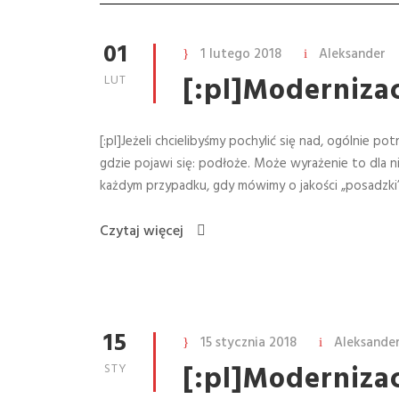
01
1 lutego 2018
Aleksander
[:pl]Modernizac
LUT
[:pl]Jeżeli chcielibyśmy pochylić się nad, ogólni
gdzie pojawi się: podłoże. Może wyrażenie to dla n
każdym przypadku, gdy mówimy o jakości „posadzki” :
Czytaj więcej
15
15 stycznia 2018
Aleksande
[:pl]Modernizac
STY