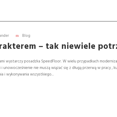
ander
Blog
arakterem – tak niewiele potr
zasami wystarczy posadzka SpeedFloor. W wielu przypadkach modernizacj
 i unowocześnienie nie muszą wiązać się z długą przerwą w pracy ,
ia i wykonywania wszystkiego...