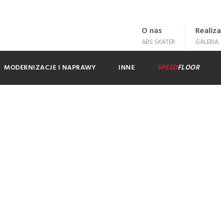
O nas
Realiza
ABS SKATER
GALERIA
MODERNIZACJE I NAPRAWY
INNE
SPEED
FLOOR