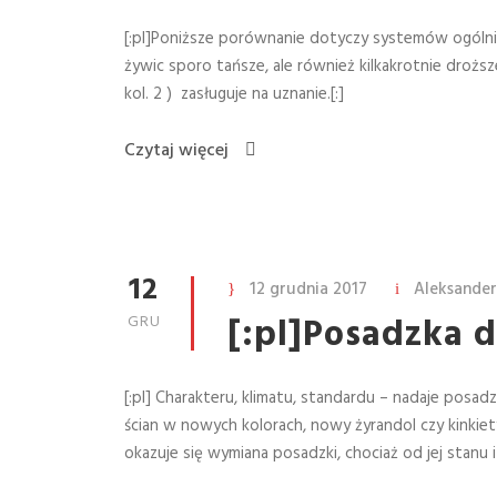
[:pl]Poniższe porównanie dotyczy systemów ogólni
żywic sporo tańsze, ale również kilkakrotnie drożs
kol. 2 ) zasługuje na uznanie.[:]
Czytaj więcej
12
12 grudnia 2017
Aleksander
[:pl]Posadzka d
GRU
[:pl] Charakteru, klimatu, standardu – nadaje pos
ścian w nowych kolorach, nowy żyrandol czy kinkie
okazuje się wymiana posadzki, chociaż od jej stanu i