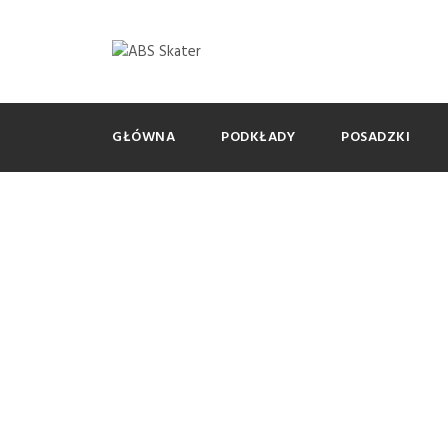
GŁÓWNA
PODKŁADY
POSADZKI
Tag
posadzka do restauracji