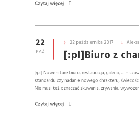
Czytaj więcej
22
22 października 2017
Aleks
[:pl]Biuro z ch
PAŹ
[:pl] Nowe-stare biuro, restauracja, galeria, … – c
standardu czy nadanie nowego chrakteru, świeżości
Nie musi też oznaczać skuwania, zrywania, wywożen
Czytaj więcej