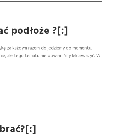
ać podłoże ?[:]
atykę za każdym razem do jedziemy do momentu,
lnie, ale tego tematu nie powinniśmy lekceważyć. W
brać?[:]