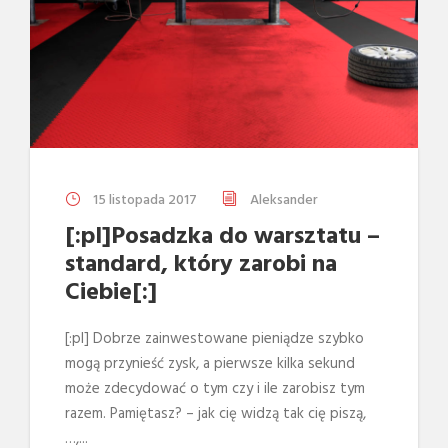
15 listopada 2017
Aleksander
[:pl]Posadzka do warsztatu –
standard, który zarobi na
Ciebie[:]
[:pl] Dobrze zainwestowane pieniądze szybko
mogą przynieść zysk, a pierwsze kilka sekund
może zdecydować o tym czy i ile zarobisz tym
razem. Pamiętasz? – jak cię widzą tak cię piszą,
…,...