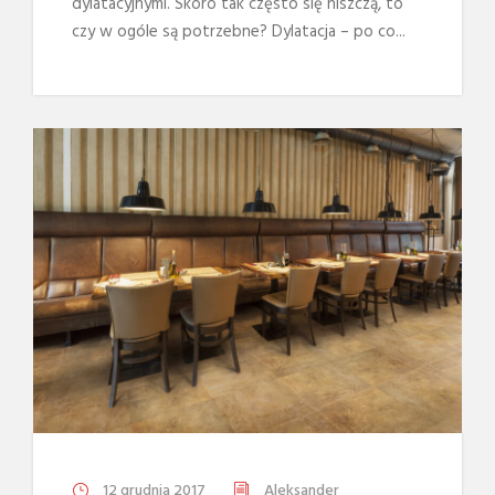
dylatacyjnymi. Skoro tak często się niszczą, to
czy w ogóle są potrzebne? Dylatacja – po co...
12 grudnia 2017
Aleksander